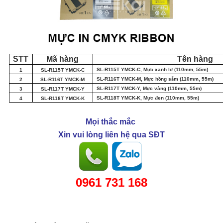
STT
Mã hàng
Tên hàng
SL-R115T YMCK-C, M
c xanh l
(110mm, 55m)
1
SL-R115T YMCK-C
ự
ơ
SL-R116T YMCK-M, M
c h
ng s
m (110mm, 55m)
2
SL-R116T YMCK-M
ự
ồ
ẫ
SL-R117T YMCK-Y, M
c v
àng (110mm, 55m)
3
SL-R117T YMCK-Y
ự
SL-R118T YMCK-K, M
c
đen (110mm, 55m)
4
SL-R118T YMCK-K
ự
Mọi thắc mắc
Xin vui lòng liên hệ qua SĐT
0961 731 168