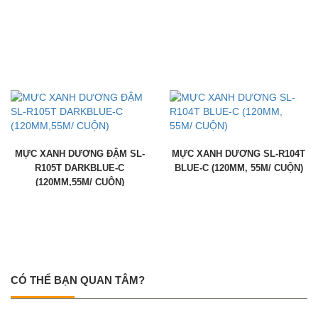
MỰC XANH DƯƠNG ĐẬM SL-
MỰC XANH DƯƠNG SL-R104T
R105T DARKBLUE-C
BLUE-C (120MM, 55M/ CUỘN)
(120MM,55M/ CUỘN)
CÓ THỂ BẠN QUAN TÂM?