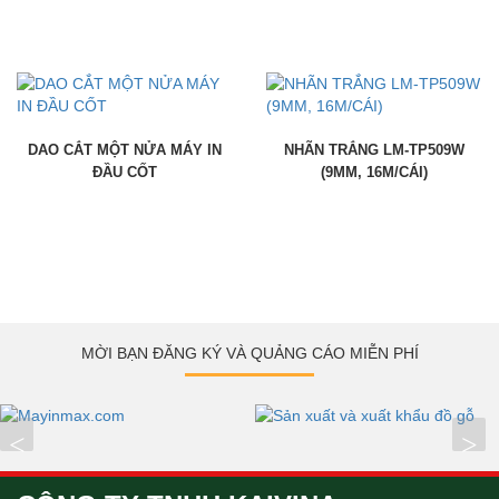
DAO CẮT MỘT NỬA MÁY IN
NHÃN TRẮNG LM-TP509W
ĐẦU CỐT
(9MM, 16M/CÁI)
MỜI BẠN ĐĂNG KÝ VÀ QUẢNG CÁO MIỄN PHÍ
<
>