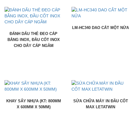
LM-HC340 DAO CẮT MỘT NỬA
ĐÁNH DẤU THẺ ĐEO CÁP
BẰNG INOX, ĐẦU CỐT INOX
CHO DÂY CÁP NGẦM
KHAY SẤY NHỰA (KT: 800MM
SỬA CHỮA MÁY IN ĐẦU CỐT
X 600MM X 50MM)
MAX LETATWIN