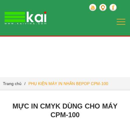
Togg
navi
PHỤ KIỆN MÁY IN NHÃN BEPOP CPM-100
Trang chủ
/
PHỤ KIỆN MÁY IN NHÃN BEPOP CPM-100
MỰC IN CMYK DÙNG CHO MÁY
CPM-100