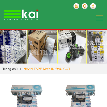
Togg
navi
NHÃN TAPE MÁY IN ĐẦU CỐT
Trang chủ
/
NHÃN TAPE MÁY IN ĐẦU CỐT