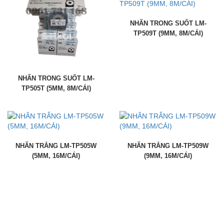
NHÃN TRONG SUỐT LM-
TP509T (9MM, 8M/CÁI)
NHÃN TRONG SUỐT LM-
TP505T (5MM, 8M/CÁI)
NHÃN TRẮNG LM-TP505W
NHÃN TRẮNG LM-TP509W
(5MM, 16M/CÁI)
(9MM, 16M/CÁI)