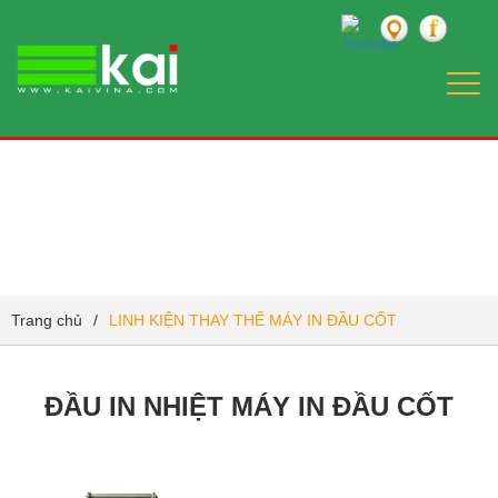
Togg
navi
LINH KIỆN THAY THẾ MÁY IN ĐẦU CỐT
Trang chủ
/
LINH KIỆN THAY THẾ MÁY IN ĐẦU CỐT
ĐẦU IN NHIỆT MÁY IN ĐẦU CỐT