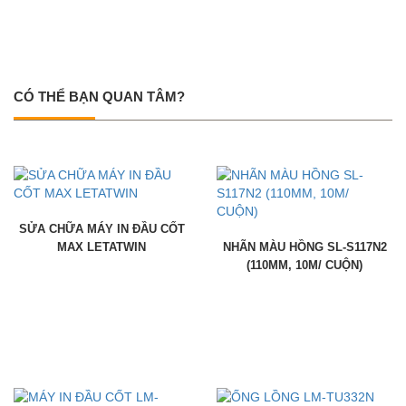
CÓ THỂ BẠN QUAN TÂM?
SỬA CHỮA MÁY IN ĐẦU CỐT
MAX LETATWIN
NHÃN MÀU HỒNG SL-S117N2
(110MM, 10M/ CUỘN)