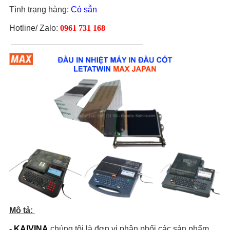
Tình trạng hàng:
Có sẵn
Hotline/ Zalo:
0961 731 168
________________________________
Mô tả:
-
KAIVINA
chúng tôi là đơn vị phân phối các sản phẩm