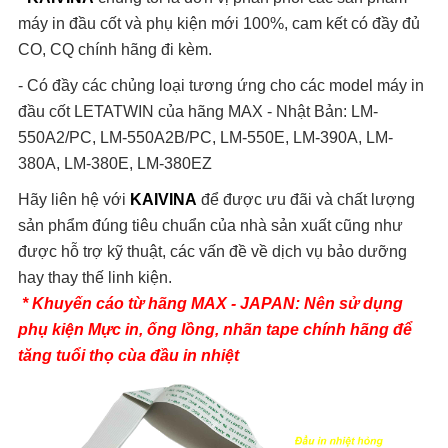
máy in đầu cốt và phụ kiện mới 100%, cam kết có đầy đủ
CO, CQ chính hãng đi kèm.
- Có đầy các chủng loại tương ứng cho các model máy in
đầu cốt LETATWIN của hãng MAX - Nhật Bản: LM-
550A2/PC, LM-550A2B/PC, LM-550E, LM-390A, LM-
380A, LM-380E, LM-380EZ
Hãy liên hệ với
KAIVINA
để được ưu đãi và chất lượng
sản phẩm đúng tiêu chuẩn của nhà sản xuất cũng như
được hỗ trợ kỹ thuật, các vấn đề về dịch vụ bảo dưỡng
hay thay thế linh kiện.
* Khuyến cáo từ hãng MAX - JAPAN: Nên sử dụng
phụ kiện Mực in, ống lồng, nhãn tape chính hãng để
tăng tuổi thọ cùa đầu in nhiệt