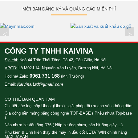
MỜI BẠN ĐĂNG KÝ VÀ QUẢNG CÁO MIỄN PHÍ
<
>
CÔNG TY TNHH KAIVINA
Địa chỉ:
Ngõ 44 Trần Thái Tông, Tổ 42, Cầu Giấy, Hà Nội.
VPGD:
Lô M02-L14, Nguyễn Văn Luyện, Dương Nội, Hà Nội.
0961 731 168
Hotline/ Zalo:
(Mr. Trường)
Email:
Kaivina.Ltd@gmail.com
CÓ THỂ BẠN QUAN TÂM
Chi tiết các loại hộp Uboot (Ubox) - giải pháp tối ưu cho sàn không dầm
Gia công nền móng bằng công nghệ TOP-BASE ( Phễu nhựa Top-base
)
Nắp nhựa bịt đầu ống D76 ( Nắp bịt ống nhựa, nắp bịt ống giấy,...)
Phụ kiện & Linh kiện thay thế máy in đầu cốt LETATWIN chính hãng
MAX JAPAN