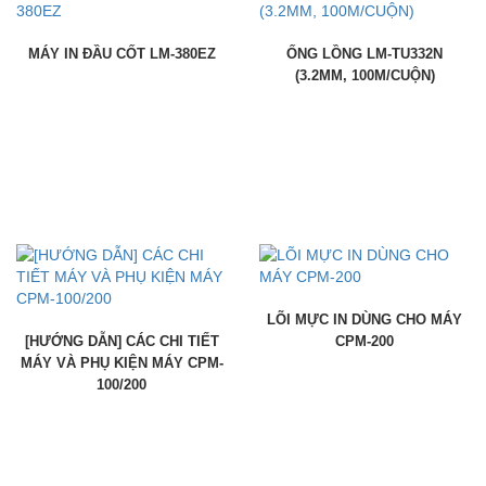
MÁY IN ĐẦU CỐT LM-380EZ
ỐNG LỒNG LM-TU332N
(3.2MM, 100M/CUỘN)
LÕI MỰC IN DÙNG CHO MÁY
[HƯỚNG DẪN] CÁC CHI TIẾT
CPM-200
MÁY VÀ PHỤ KIỆN MÁY CPM-
100/200