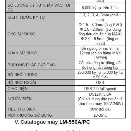
bản)
SỐ LƯỢNG KÝ TỰ NHẬP VÀO TỐI
5,000 ký tự trên 1 file
ĐA
1.3, 2, 3, 4, 6mm (chiều
KÍCH THƯỚC KÝ TỰ
cao)
Φ 1.5 - 8.0mm (ống PVC)
Φ 1.5 - 2.0mm (sử dụng
ỐNG SỬ DỤNG
ống tiêu chuẩn của MAX)
Φ 2.0 - 6.5mm (ống co
nhiệt)
Bề ngang 5mm, 9mm,
NHÃN SỬ DỤNG
12mm (chính hãng MAX
JAPAN)
Cắt nửa ống tự động, cắt
PHƯƠNG PHÁP CẮT ỐNG
đứt ống hẳn bằng tay
250,000 ký tự (5,000 ký tự
BỘ NHỚ TRONG
x 50 file)
BỘ NHỚ NGOÀI
USB
GIAO DIỆN
USB 2.0 full speed
DC12V, 3.0A
NGUỒN ĐIỆN
(Chỉ sử dụng dây nguồn đi
kèm theo máy 100V-240V)
TIÊU THỤ ĐIỆN
30W (tối đa)
MÔI TRƯỜNG SỬ DỤNG
10-35°C
V. Catalogue máy
LM-550A/PC