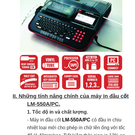
II. Những tính năng chính của máy in đầu c
ố
t
LM-550A/PC.
1. Tốc độ in và chất lượng.
- Máy in đầu cốt
LM-550A/PC
có đầu in chịu
nhiệt loại mới cho phép in chữ lên ống với tốc