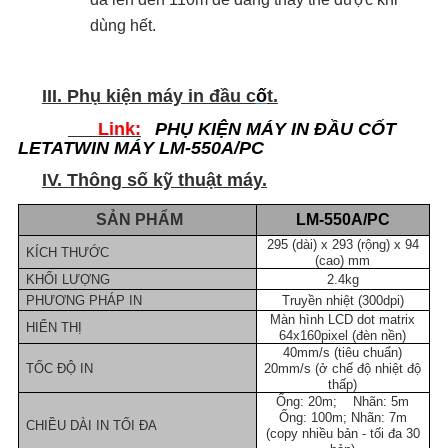
dùng hết.
III. Phụ kiện máy in đầu c
ố
t.
Link:
PHỤ KIỆN MÁY IN ĐẦU CỐT
LETATWIN MÁY LM-550A/PC
IV. Thông số kỹ thuật máy.
SẢN PHẨM
LM-550A/PC
295 (dài) x 293 (rộng) x 94
KÍCH THƯỚC
(cao) mm
KHỐI LƯỢNG
2.4kg
PHƯƠNG PHÁP IN
Truyền nhiệt (300dpi)
Màn hình LCD dot matrix
HIỂN THỊ
64x160pixel (đèn nền)
40mm/s (tiêu chuẩn)
TỐC ĐỘ IN
20mm/s (ở chế độ nhiệt độ
thấp)
Ống: 20m; Nhãn: 5m
Ống: 100m; Nhãn: 7m
CHIỀU DÀI IN TỐI ĐA
(copy nhiều bản - tối đa 30