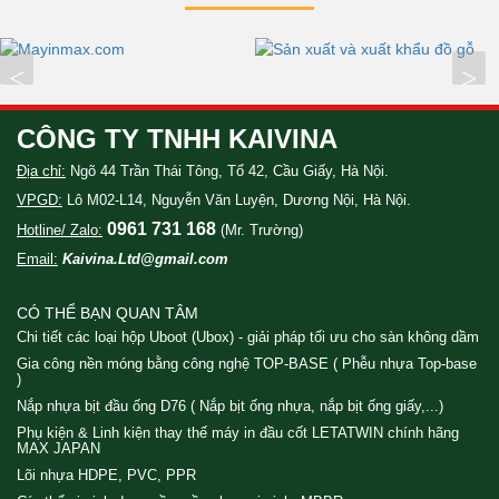
<
>
CÔNG TY TNHH KAIVINA
Địa chỉ:
Ngõ 44 Trần Thái Tông, Tổ 42, Cầu Giấy, Hà Nội.
VPGD:
Lô M02-L14, Nguyễn Văn Luyện, Dương Nội, Hà Nội.
0961 731 168
Hotline/ Zalo:
(Mr. Trường)
Email:
Kaivina.Ltd@gmail.com
CÓ THỂ BẠN QUAN TÂM
Chi tiết các loại hộp Uboot (Ubox) - giải pháp tối ưu cho sàn không dầm
Gia công nền móng bằng công nghệ TOP-BASE ( Phễu nhựa Top-base
)
Nắp nhựa bịt đầu ống D76 ( Nắp bịt ống nhựa, nắp bịt ống giấy,...)
Phụ kiện & Linh kiện thay thế máy in đầu cốt LETATWIN chính hãng
MAX JAPAN
Lõi nhựa HDPE, PVC, PPR