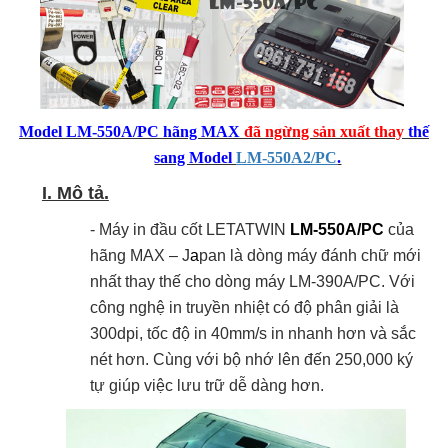
Model LM-550A/PC hãng MAX
đã ngừng sản xuất thay
thế
sang Model
LM-550A2/PC
.
I. Mô tả.
- Máy in đầu cốt LETATWIN
LM-550A/PC
của
hãng MAX – J
a
pan là dòng máy đánh chữ mới
nhất thay thế cho dòng máy LM-390A/PC. Với
công nghệ in truyền nhiệt có độ phân giải là
300dpi, tốc độ in 40mm/s in nhanh hơn và sắc
nét hơn. Cùng với bộ nhớ lên đến 250,000 ký
tự giúp việc lưu trữ dễ dàng hơn.