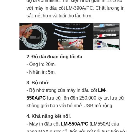
độ là 40mm/sec. Tiết kiệm thời gian in 12% so
với máy in đầu cốt LM-390A/PC. Chất lượng in
sắc nét hơn và tuổi thọ lâu hơn.
2. Độ dài đoạn ống tối đa.
- Ống in: 20m.
- Nhãn in: 5m.
3. Bộ nhớ.
- Bộ nhớ trong của máy in đầu cốt
LM-
550A/PC
lưu trữ lên đến 250,000 ký tự, lưu trữ
không giới hạn với bộ nhớ USB mở rộng.
4. Khả năng kết nối.
- Máy in đầu cốt
LM-550A/PC
(
LM550A
) của
hãng MAX được cải tiến với kết nối trực tiếp với