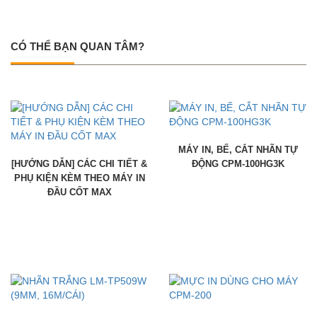
CÓ THỂ BẠN QUAN TÂM?
MÁY IN, BẾ, CẮT NHÃN TỰ
[HƯỚNG DẪN] CÁC CHI TIẾT &
ĐỘNG CPM-100HG3K
PHỤ KIỆN KÈM THEO MÁY IN
ĐẦU CỐT MAX